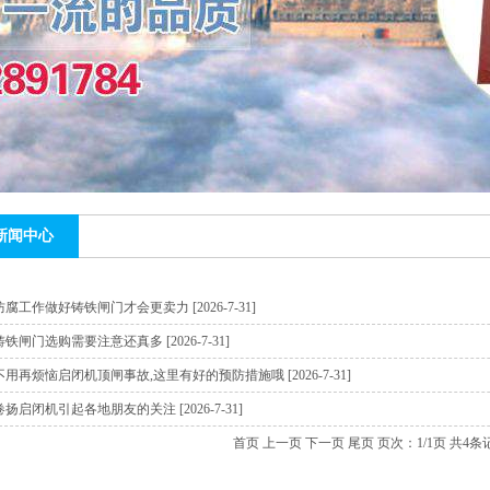
新闻中心
防腐工作做好铸铁闸门才会更卖力
[
2026-7-31
]
铸铁闸门选购需要注意还真多
[
2026-7-31
]
不用再烦恼启闭机顶闸事故,这里有好的预防措施哦
[
2026-7-31
]
卷扬启闭机引起各地朋友的关注
[
2026-7-31
]
首页 上一页 下一页 尾页 页次：1/1页 共4条