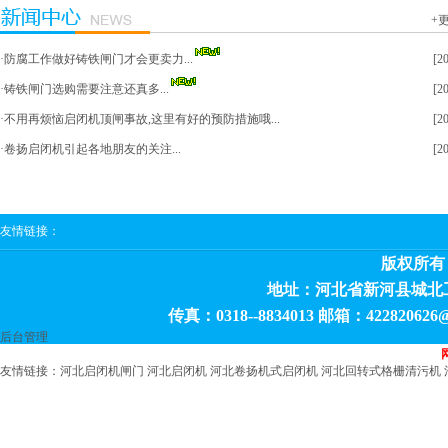
+
·
防腐工作做好铸铁闸门才会更卖力...
[2
·
铸铁闸门选购需要注意还真多...
[2
·
不用再烦恼启闭机顶闸事故,这里有好的预防措施哦...
[2
·
卷扬启闭机引起各地朋友的关注...
[2
友情链接：
版权所有
地址：河北省新河县城北工业区 
传真：0318--8834013 邮箱：4228206
后台管理
友情链接：
河北启闭机闸门
河北启闭机
河北卷扬机式启闭机
河北回转式格栅清污机